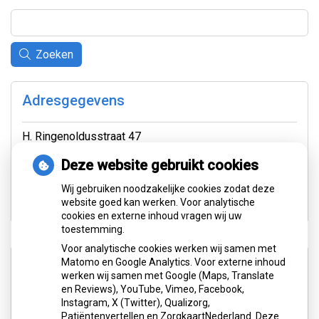
Zoeken
Adresgegevens
H. Ringenoldusstraat 47
8401PW Gorredijk
Deze website gebruikt cookies
Tel:
0513 463 905
Wij gebruiken noodzakelijke cookies zodat deze
E-mail:
praktijk@tandarts-gorredijk.nl
website goed kan werken. Voor analytische
cookies en externe inhoud vragen wij uw
toestemming.
Voor analytische cookies werken wij samen met
Aangesloten bij:
Matomo en Google Analytics. Voor externe inhoud
werken wij samen met Google (Maps, Translate
en Reviews), YouTube, Vimeo, Facebook,
Instagram, X (Twitter), Qualizorg,
Patiëntenvertellen en ZorgkaartNederland. Deze