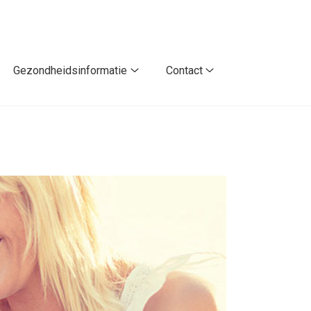
Gezondheidsinformatie
Contact
andeling
Gezondheidsinformatie
Contact
ormatie
submenu
submenu
bmenu