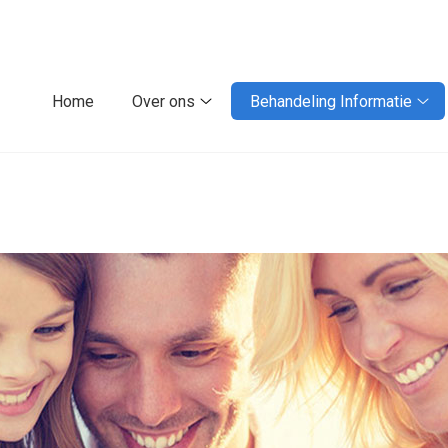
Home
Over ons
Behandeling Informatie
Over
Beh
ons
Inf
submenu
su