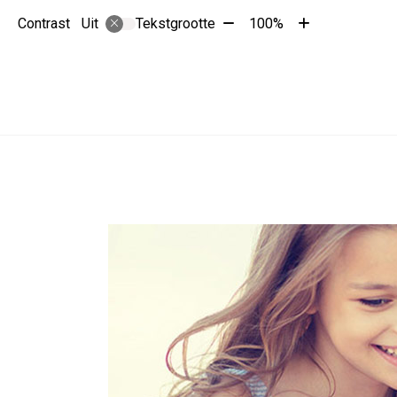
Tekst
Tekst
Contrast
Tekstgrootte
100%
Uit
verkleinen
vergroten
met
met
10%
10%
Hoofdmenu