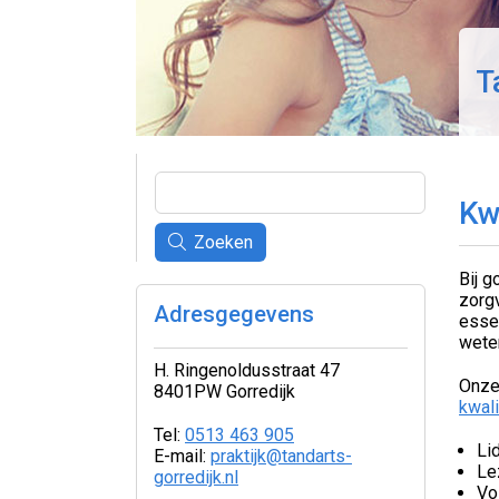
T
Kw
Zoeken
Bij g
zorgv
Adresgegevens
essen
wete
H. Ringenoldusstraat 47
Onze 
8401PW Gorredijk
kwali
Tel:
0513 463 905
Li
E-mail:
praktijk@tandarts-
Le
gorredijk.nl
Vo