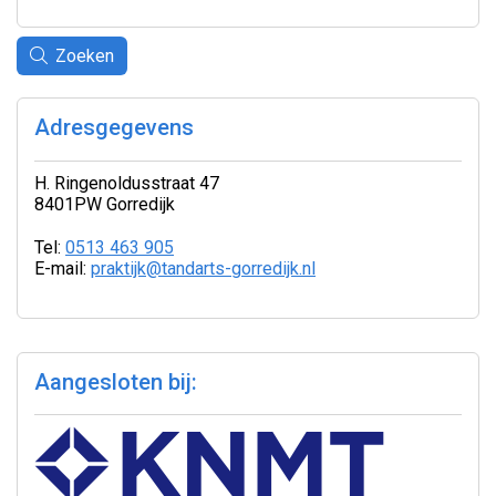
Zoeken
Adresgegevens
H. Ringenoldusstraat 47
8401PW Gorredijk
Tel:
0513 463 905
E-mail:
praktijk@tandarts-gorredijk.nl
Aangesloten bij: