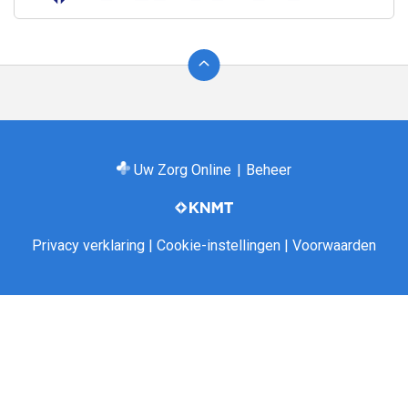
Ga
terug
naar
de
bovenkant
van
Uw Zorg Online
|
Beheer
de
website
Privacy verklaring
|
Cookie-instellingen
|
Voorwaarden