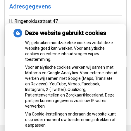
Adresgegevens
H. Ringenoldusstraat 47
8401PW Gorredijk
Deze website gebruikt cookies
Tel:
0513 463 905
Wij gebruiken noodzakelijke cookies zodat deze
E-mail:
praktijk@tandarts-gorredijk.nl
website goed kan werken. Voor analytische
cookies en externe inhoud vragen wij uw
toestemming.
Voor analytische cookies werken wij samen met
Aangesloten bij:
Matomo en Google Analytics. Voor externe inhoud
werken wij samen met Google (Maps, Translate
en Reviews), YouTube, Vimeo, Facebook,
Instagram, X (Twitter), Qualizorg,
Patiëntenvertellen en ZorgkaartNederland. Deze
partijen kunnen gegevens zoals uw IP-adres
verwerken.
Via Cookie-instellingen onderaan de website kunt
u op ieder moment uw toestemming intrekken of
aanpassen.
Ga